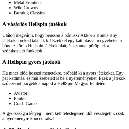
Metal Frontiers
Wild Crowns
Burning Classics
A vásárlós Hellspin játékok
Utálod megvárni, hogy beüssön a bónusz? Akkor a Bonus Buy
játékokat neked találták ki! Ezekkel egy kattintással megveheted a
bónusz kört a Hellspin játékok alatt, és azonnal pörögnek a
szórakoztató funkciók.
A Hellspin gyors játékok
Ha nincs időd hosszú menetekre, próbáld ki a gyors játékokat. Egy
pár kattintás, és már zsebeled is be a nyereményeket. Ezek a játékok
szó szerint pörgetik a napod a HellSpin Magyar felületén:
Aviator
Plinko
Crash Games
A gyorsaság a lényeg – nem kell feleslegesen időt vesztegetni, csak
a nyereményre koncentrálsz!