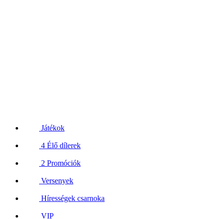
Játékok
4
Élő dílerek
2
Promóciók
Versenyek
Hírességek csarnoka
VIP