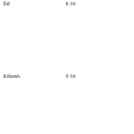
Élő
8
/10
Kifizetés
9
/10