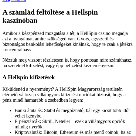
A számlád feltöltése a Hellspin
kaszinóban
Amikor a készpénzed mozgatása a tét, a HellSpin casino megadja
azt a nyugalmat, amire szükséged van. Gyors, egyszerű és
biztonságos bankolási lehetőségeket kínálnak, hogy te csak a játékra
koncentrálhass.
Nézzük meg viszont részletesen is, hogy pontosan mire számíthatsz,
ha szeretnél kifizetést, vagy épp befizetést kezdeményezni.
A Hellspin kifizetések
Kiküldenéd a nyereményt? A HellSpin Magyarország területén
elérhető változata villámgyors kifizetési opciókat biztosít, hogy a
pénz minél hamarabb a zsebedben legyen:
Banki átutalás: Stabil és megbízható, bár egy kicsit több időt
vehet igénybe.
E-pénztárcák: Skrill, Neteller – ezek a villámgyors opciók
mindig nyerők.
Kriptovaluták: Bitcoin, Ethereum és más menő coinok, ha az