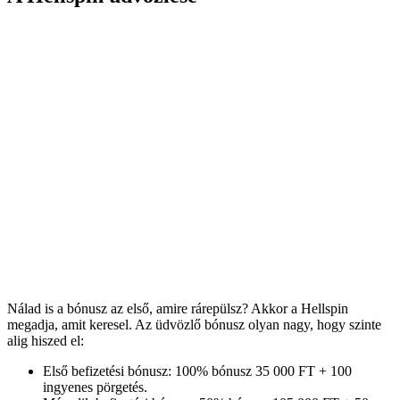
Nálad is a bónusz az első, amire rárepülsz? Akkor a Hellspin
megadja, amit keresel. Az üdvözlő bónusz olyan nagy, hogy szinte
alig hiszed el:
Első befizetési bónusz: 100% bónusz 35 000 FT + 100
ingyenes pörgetés.