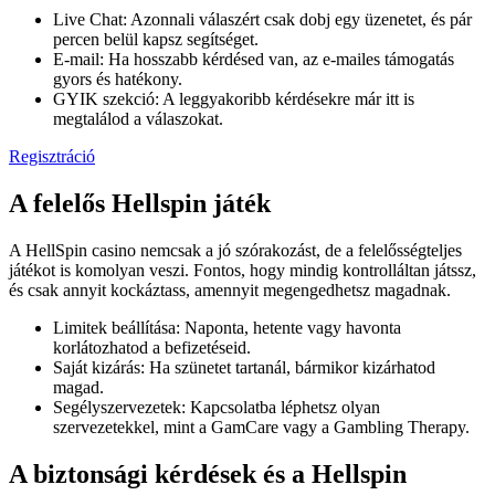
Live Chat: Azonnali válaszért csak dobj egy üzenetet, és pár
percen belül kapsz segítséget.
E-mail: Ha hosszabb kérdésed van, az e-mailes támogatás
gyors és hatékony.
GYIK szekció: A leggyakoribb kérdésekre már itt is
megtalálod a válaszokat.
Regisztráció
A felelős Hellspin játék
A HellSpin casino nemcsak a jó szórakozást, de a felelősségteljes
játékot is komolyan veszi. Fontos, hogy mindig kontrolláltan játssz,
és csak annyit kockáztass, amennyit megengedhetsz magadnak.
Limitek beállítása: Naponta, hetente vagy havonta
korlátozhatod a befizetéseid.
Saját kizárás: Ha szünetet tartanál, bármikor kizárhatod
magad.
Segélyszervezetek: Kapcsolatba léphetsz olyan
szervezetekkel, mint a GamCare vagy a Gambling Therapy.
A biztonsági kérdések és a Hellspin