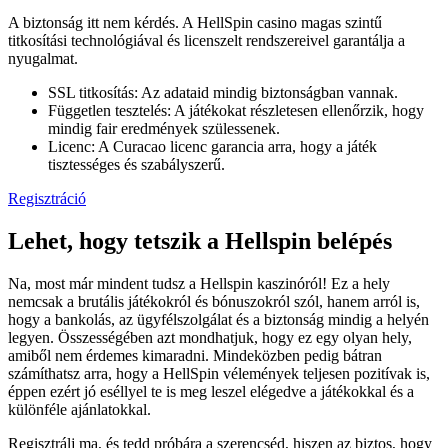
A biztonság itt nem kérdés. A HellSpin casino magas szintű
titkosítási technológiával és licenszelt rendszereivel garantálja a
nyugalmat.
SSL titkosítás: Az adataid mindig biztonságban vannak.
Független tesztelés: A játékokat részletesen ellenőrzik, hogy
mindig fair eredmények szülessenek.
Licenc: A Curacao licenc garancia arra, hogy a játék
tisztességes és szabályszerű.
Regisztráció
Lehet, hogy tetszik a Hellspin belépés
Na, most már mindent tudsz a Hellspin kaszinóról! Ez a hely
nemcsak a brutális játékokról és bónuszokról szól, hanem arról is,
hogy a bankolás, az ügyfélszolgálat és a biztonság mindig a helyén
legyen. Összességében azt mondhatjuk, hogy ez egy olyan hely,
amiből nem érdemes kimaradni. Mindeközben pedig bátran
számíthatsz arra, hogy a HellSpin vélemények teljesen pozitívak is,
éppen ezért jó eséllyel te is meg leszel elégedve a játékokkal és a
különféle ajánlatokkal.
Regisztrálj ma, és tedd próbára a szerencséd, hiszen az biztos, hogy