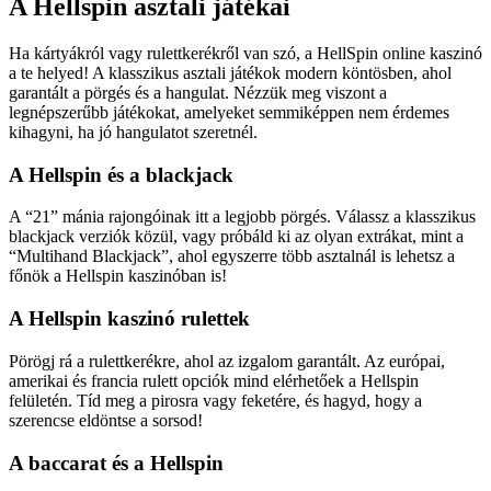
A Hellspin asztali játékai
Ha kártyákról vagy rulettkerékről van szó, a HellSpin online kaszinó
a te helyed! A klasszikus asztali játékok modern köntösben, ahol
garantált a pörgés és a hangulat. Nézzük meg viszont a
legnépszerűbb játékokat, amelyeket semmiképpen nem érdemes
kihagyni, ha jó hangulatot szeretnél.
A Hellspin és a blackjack
A “21” mánia rajongóinak itt a legjobb pörgés. Válassz a klasszikus
blackjack verziók közül, vagy próbáld ki az olyan extrákat, mint a
“Multihand Blackjack”, ahol egyszerre több asztalnál is lehetsz a
főnök a Hellspin kaszinóban is!
A Hellspin kaszinó rulettek
Pörögj rá a rulettkerékre, ahol az izgalom garantált. Az európai,
amerikai és francia rulett opciók mind elérhetőek a Hellspin
felületén. Tíd meg a pirosra vagy feketére, és hagyd, hogy a
szerencse eldöntse a sorsod!
A baccarat és a Hellspin