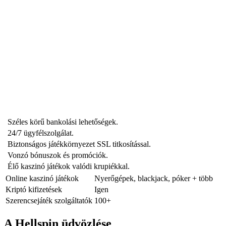
Széles körű bankolási lehetőségek.
24/7 ügyfélszolgálat.
Biztonságos játékkörnyezet SSL titkosítással.
Vonzó bónuszok és promóciók.
Élő kaszinó játékok valódi krupiékkal.
Online kaszinó játékok
Nyerőgépek, blackjack, póker + több
Kriptó kifizetések
Igen
Szerencsejáték szolgáltatók
100+
A Hellspin üdvözlése