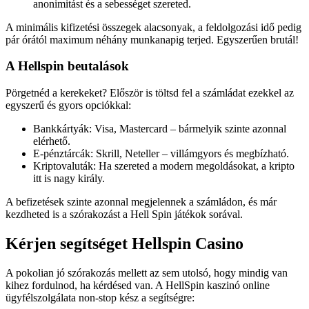
anonimitást és a sebességet szereted.
A minimális kifizetési összegek alacsonyak, a feldolgozási idő pedig
pár órától maximum néhány munkanapig terjed. Egyszerűen brutál!
A Hellspin beutalások
Pörgetnéd a kerekeket? Először is töltsd fel a számládat ezekkel az
egyszerű és gyors opciókkal:
Bankkártyák: Visa, Mastercard – bármelyik szinte azonnal
elérhető.
E-pénztárcák: Skrill, Neteller – villámgyors és megbízható.
Kriptovaluták: Ha szereted a modern megoldásokat, a kripto
itt is nagy király.
A befizetések szinte azonnal megjelennek a számládon, és már
kezdheted is a szórakozást a Hell Spin játékok sorával.
Kérjen segítséget Hellspin Casino
A pokolian jó szórakozás mellett az sem utolsó, hogy mindig van
kihez fordulnod, ha kérdésed van. A HellSpin kaszinó online
ügyfélszolgálata non-stop kész a segítségre: