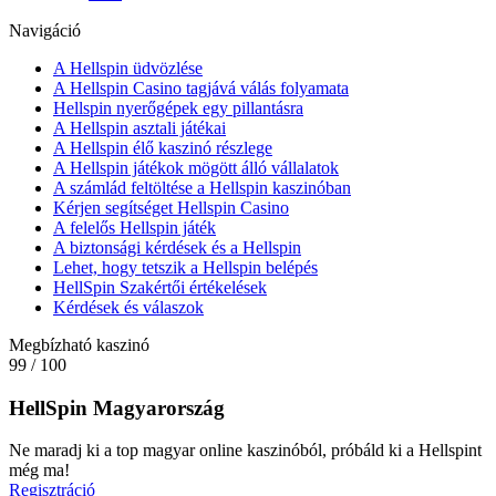
Navigáció
A Hellspin üdvözlése
A Hellspin Casino tagjává válás folyamata
Hellspin nyerőgépek egy pillantásra
A Hellspin asztali játékai
A Hellspin élő kaszinó részlege
A Hellspin játékok mögött álló vállalatok
A számlád feltöltése a Hellspin kaszinóban
Kérjen segítséget Hellspin Casino
A felelős Hellspin játék
A biztonsági kérdések és a Hellspin
Lehet, hogy tetszik a Hellspin belépés
HellSpin Szakértői értékelések
Kérdések és válaszok
Megbízható kaszinó
99
/
100
HellSpin Magyarország
Ne maradj ki a top magyar online kaszinóból, próbáld ki a Hellspint
még ma!
Regisztráció