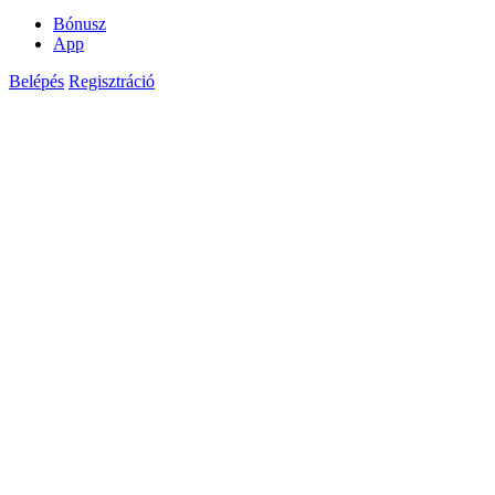
Bónusz
App
Belépés
Regisztráció